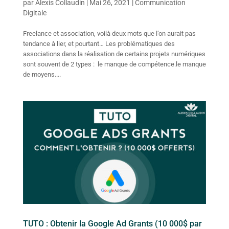
par
Alexis Collaudin
|
Mai 26, 2021
|
Communication
Digitale
Freelance et association, voilà deux mots que l’on aurait pas
tendance à lier, et pourtant… Les problématiques des
associations dans la réalisation de certains projets numériques
sont souvent de 2 types : le manque de compétence.le manque
de moyens....
TUTO : Obtenir la Google Ad Grants (10 000$ par