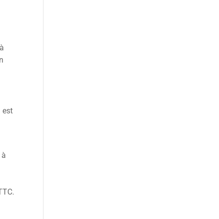
 à
un
 est
 à
 TTC.