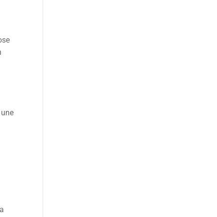
ose
n
, une
 a